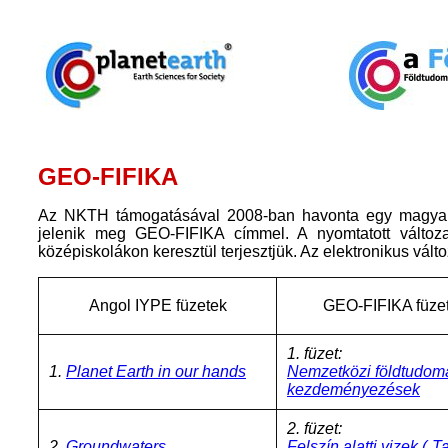
GEO-FIFIKA
Az NKTH támogatásával 2008-ban havonta egy magyar n
jelenik meg GEO-FIFIKA címmel. A nyomtatott válto
középiskolákon keresztül terjesztjük. Az elektronikus változa
Angol IYPE füzetek
GEO-FIFIKA füze
1. füzet:
1.
Planet Earth in our hands
Nemzetközi földtudom
kezdeményezések
2. füzet:
2.
Groundwaters
Felszín alatti vizek
(„Ta