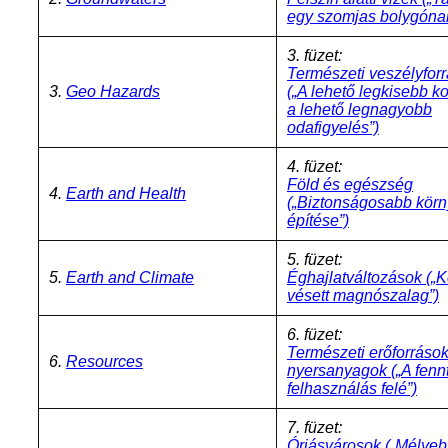
egy szomjas bolygóna
3. füzet:
Természeti veszélyfor
3.
Geo Hazards
(„A lehető legkisebb k
a lehető legnagyobb
odafigyelés”)
4. füzet:
Föld és egészség
4.
Earth and Health
(„Biztonságosabb körn
építése”)
5. füzet:
5.
Earth and Climate
Éghajlatváltozások
(„
vésett magnószalag”)
6. füzet:
Természeti erőforráso
6.
Resources
nyersanyagok
(„A fenn
felhasználás felé”)
7. füzet:
Óriásvárosok
(„Mélyeb