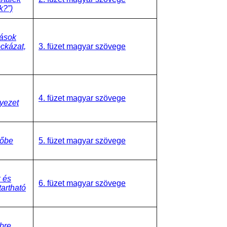
k?”)
rások
ockázat,
3. füzet magyar szövege
4. füzet magyar szövege
yezet
Kőbe
5. füzet magyar szövege
k és
6. füzet magyar szövege
tartható
bre