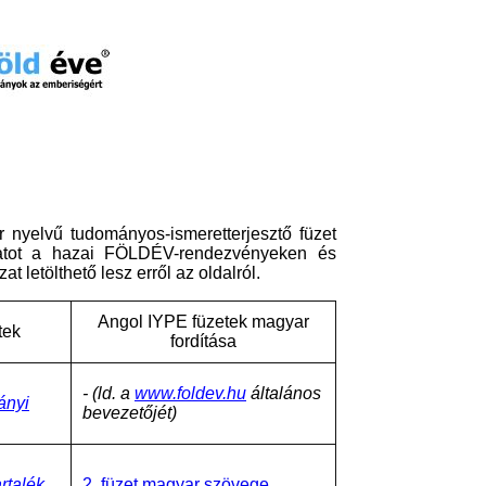
yelvű tudományos-ismeretterjesztő füzet
zatot a hazai FÖLDÉV-rendezvényeken és
t letölthető lesz erről az oldalról.
Angol IYPE füzetek
magyar
tek
fordítása
- (ld. a
www.foldev.hu
általános
ányi
bevezetőjét)
rtalék
2. füzet magyar szövege